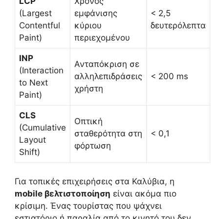
LCP
Χρόνος
(Largest
εμφάνισης
< 2,5
Contentful
κύριου
δευτερόλεπτα
Paint)
περιεχομένου
INP
Ανταπόκριση σε
(Interaction
αλληλεπιδράσεις
< 200 ms
to Next
χρήστη
Paint)
CLS
Οπτική
(Cumulative
σταθερότητα στη
< 0,1
Layout
φόρτωση
Shift)
Για τοπικές επιχειρήσεις στα Καλύβια, η
mobile βελτιστοποίηση
είναι ακόμα πιο
κρίσιμη. Ένας τουρίστας που ψάχνει
εστιατόριο ή παραλία από το κινητό του δεν