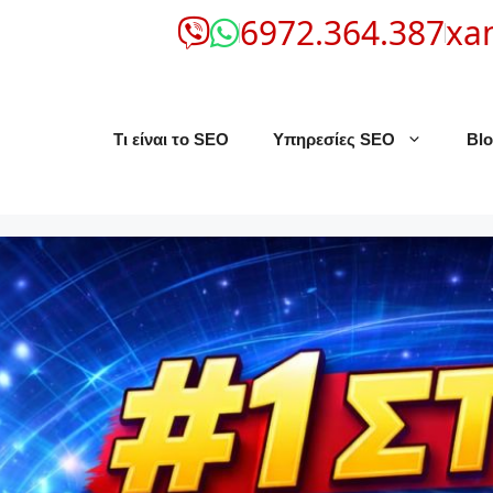
6972.364.387
xa
Τι είναι το SEO
Υπηρεσίες SEO
Bl