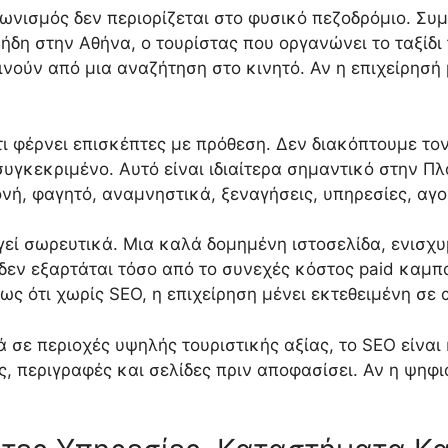
γωνισμός δεν περιορίζεται στο φυσικό πεζοδρόμιο. Συ
 ήδη στην Αθήνα, ο τουρίστας που οργανώνει το ταξίδι
νούν από μια αναζήτηση στο κινητό. Αν η επιχείρησή 
ι φέρνει επισκέπτες με πρόθεση. Δεν διακόπτουμε τον
συγκεκριμένο. Αυτό είναι ιδιαίτερα σημαντικό στην Π
νή, φαγητό, αναμνηστικά, ξεναγήσεις, υπηρεσίες, αγο
ργεί σωρευτικά. Μια καλά δομημένη ιστοσελίδα, ενισχ
δεν εξαρτάται τόσο από το συνεχές κόστος paid καμπαν
μως ότι χωρίς SEO, η επιχείρηση μένει εκτεθειμένη σ
κά σε περιοχές υψηλής τουριστικής αξίας, το SEO είναι
ς, περιγραφές και σελίδες πριν αποφασίσει. Αν η ψη