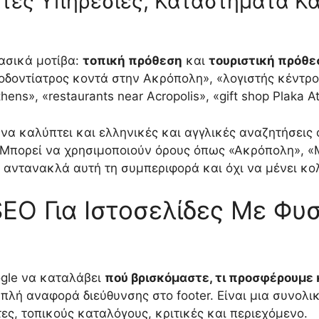
τες Υπηρεσίες, Καταστήματα Κα
ασικά μοτίβα:
τοπική πρόθεση
και
τουριστική πρόθε
δοντίατρος κοντά στην Ακρόπολη», «λογιστής κέντρο
hens», «restaurants near Acropolis», «gift shop Plaka A
 να καλύπτει και ελληνικές και αγγλικές αναζητήσεις 
 Μπορεί να χρησιμοποιούν όρους όπως «Ακρόπολη», «
 αντανακλά αυτή τη συμπεριφορά και όχι να μένει κ
SEO Για Ιστοσελίδες Με Φυ
ogle να καταλάβει
πού βρισκόμαστε, τι προσφέρουμε κ
απλή αναφορά διεύθυνσης στο footer. Είναι μια συνολ
ρτες, τοπικούς καταλόγους, κριτικές και περιεχόμενο.