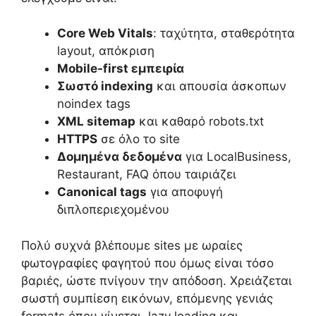
Core Web Vitals
: ταχύτητα, σταθερότητα
layout, απόκριση
Mobile-first εμπειρία
Σωστό indexing
και απουσία άσκοπων
noindex tags
XML sitemap
και καθαρό robots.txt
HTTPS
σε όλο το site
Δομημένα δεδομένα
για LocalBusiness,
Restaurant, FAQ όπου ταιριάζει
Canonical tags
για αποφυγή
διπλοπεριεχομένου
Πολύ συχνά βλέπουμε sites με ωραίες
φωτογραφίες φαγητού που όμως είναι τόσο
βαριές, ώστε πνίγουν την απόδοση. Χρειάζεται
σωστή συμπίεση εικόνων, επόμενης γενιάς
formats όπου γίνεται, lazy loading και