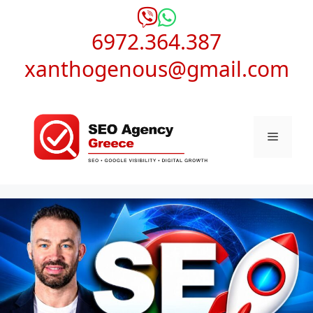
Μετάβαση
σε
6972.364.387
περιεχόμενο
xanthogenous@gmail.com
Μενού