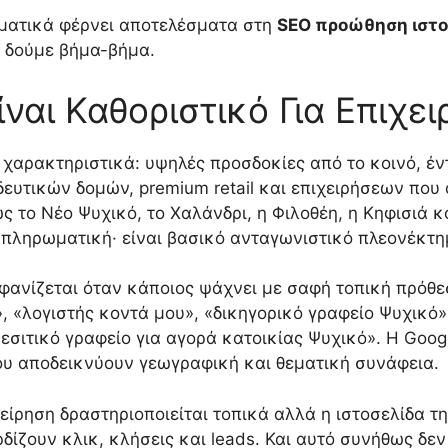
γματικά φέρνει αποτελέσματα στη
SEO προώθηση ιστο
ο δούμε βήμα-βήμα.
Είναι Καθοριστικό Για Επιχε
ρα χαρακτηριστικά: υψηλές προσδοκίες από το κοινό, 
δευτικών δομών, premium retail και επιχειρήσεων που
ς το Νέο Ψυχικό, το Χαλάνδρι, η Φιλοθέη, η Κηφισιά κ
υμπληρωματική· είναι βασικό ανταγωνιστικό πλεονέκτη
μφανίζεται όταν κάποιος ψάχνει με σαφή τοπική πρόθε
, «λογιστής κοντά μου», «δικηγορικό γραφείο Ψυχικό»
σιτικό γραφείο για αγορά κατοικίας Ψυχικό». Η Googl
ου αποδεικνύουν γεωγραφική και θεματική συνάφεια.
χείρηση δραστηριοποιείται τοπικά αλλά η ιστοσελίδα τη
ίζουν κλικ, κλήσεις και leads. Και αυτό συνήθως δεν