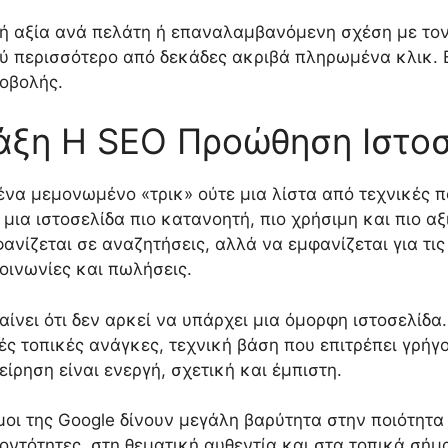
ή αξία ανά πελάτη ή επαναλαμβανόμενη σχέση με τον 
λύ περισσότερο από δεκάδες ακριβά πληρωμένα κλικ. Ε
ροβολής.
ράξη Η SEO Προώθηση Ιστο
ένα μεμονωμένο «τρικ» ούτε μια λίστα από τεχνικές 
 μια ιστοσελίδα πιο κατανοητή, πιο χρήσιμη και πιο αξι
φανίζεται σε αναζητήσεις, αλλά να εμφανίζεται για τι
οινωνίες και πωλήσεις.
αίνει ότι δεν αρκεί να υπάρχει μια όμορφη ιστοσελίδα
ς τοπικές ανάγκες, τεχνική βάση που επιτρέπει γρήγο
είρηση είναι ενεργή, σχετική και έμπιστη.
μοι της Google δίνουν μεγάλη βαρύτητα στην ποιότητα
οντότητες, στη θεματική αυθεντία και στα τοπικά σήμ