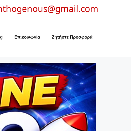
nthogenous@gmail.com
og
Επικοινωνία
Ζητήστε Προσφορά