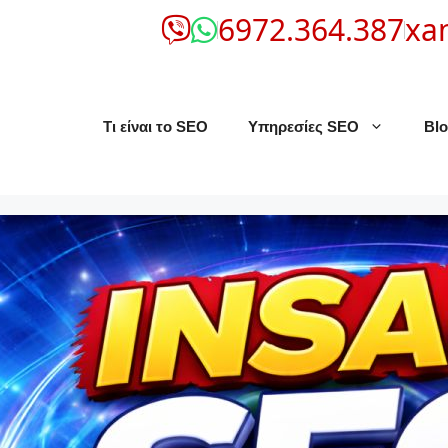
6972.364.387
xa
Τι είναι το SEO
Υπηρεσίες SEO
Bl