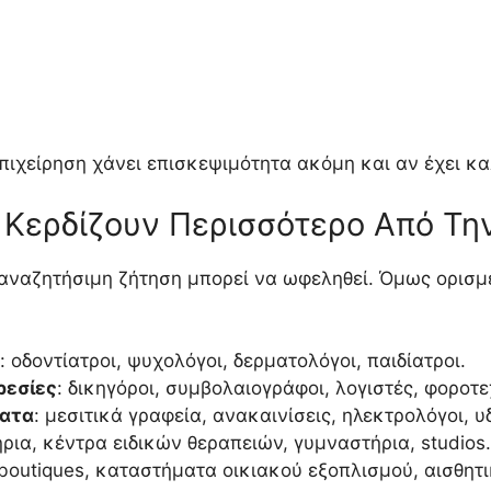
πιχείρηση χάνει επισκεψιμότητα ακόμη και αν έχει καλ
ν Κερδίζουν Περισσότερο Από Τ
 αναζητήσιμη ζήτηση μπορεί να ωφεληθεί. Όμως ορισμέ
: οδοντίατροι, ψυχολόγοι, δερματολόγοι, παιδίατροι.
ρεσίες
: δικηγόροι, συμβολαιογράφοι, λογιστές, φοροτε
ματα
: μεσιτικά γραφεία, ανακαινίσεις, ηλεκτρολόγοι, υ
ήρια, κέντρα ειδικών θεραπειών, γυμναστήρια, studios.
 boutiques, καταστήματα οικιακού εξοπλισμού, αισθητ