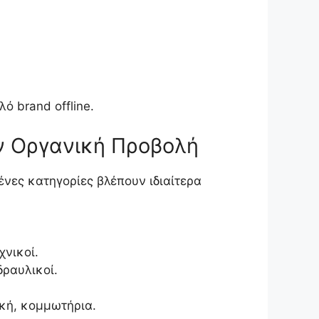
ό brand offline.
ην Οργανική Προβολή
νες κατηγορίες βλέπουν ιδιαίτερα
χνικοί.
δραυλικοί.
ική, κομμωτήρια.